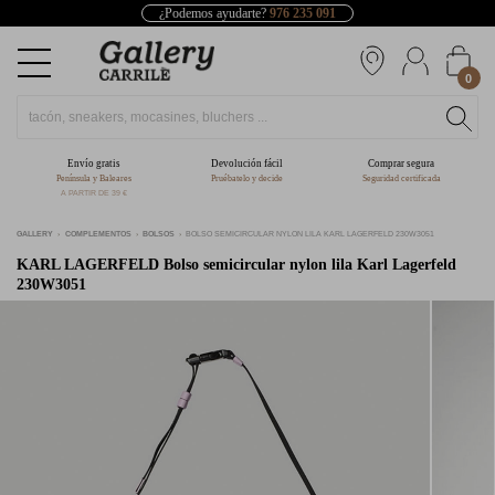
¿Podemos ayudarte?
976 235 091
0
Envío gratis
Devolución fácil
Comprar segura
Península y Baleares
Pruébatelo y decide
Seguridad certificada
A PARTIR DE 39 €
GALLERY
COMPLEMENTOS
BOLSOS
BOLSO SEMICIRCULAR NYLON LILA KARL LAGERFELD 230W3051
KARL LAGERFELD
Bolso semicircular nylon lila Karl Lagerfeld
230W3051