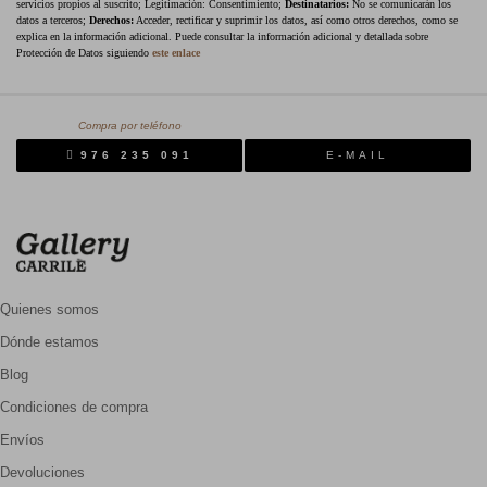
servicios propios al suscrito; Legitimación: Consentimiento;
Destinatarios:
No se comunicarán los
datos a terceros;
Derechos:
Acceder, rectificar y suprimir los datos, así como otros derechos, como se
explica en la información adicional. Puede consultar la información adicional y detallada sobre
Protección de Datos siguiendo
este enlace
Compra por teléfono
976 235 091
E-MAIL
Quienes somos
Dónde estamos
Blog
Condiciones de compra
Envíos
Devoluciones