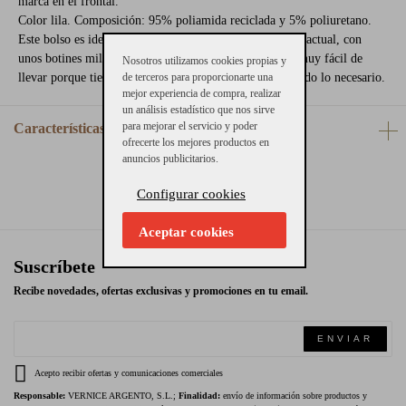
marca en el frontal.
Color lila. Composición: 95% poliamida reciclada y 5% poliuretano.
Este bolso es ideal para combinar con un look juvenil y actual, con
unos botines militares o con unas sneakers. Además es muy fácil de
Nosotros utilizamos cookies propias y
de terceros para proporcionarte una
llevar porque tiene la capacidad suficiente para llevar todo lo necesario.
mejor experiencia de compra, realizar
un análisis estadístico que nos sirve
para mejorar el servicio y poder
Características
ofrecerte los mejores productos en
anuncios publicitarios.
Configurar cookies
Aceptar cookies
Suscríbete
Recibe novedades, ofertas exclusivas y promociones en tu email.
ENVIAR
Acepto recibir ofertas y comunicaciones comerciales
Responsable:
VERNICE ARGENTO, S.L.;
Finalidad:
envío de información sobre productos y