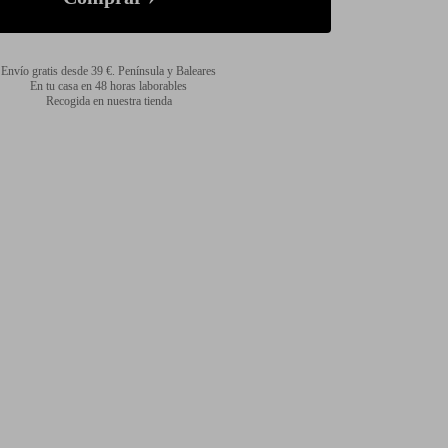
Envío gratis desde 39 €. Península y Baleares
En tu casa en 48 horas laborables
Recogida en nuestra tienda