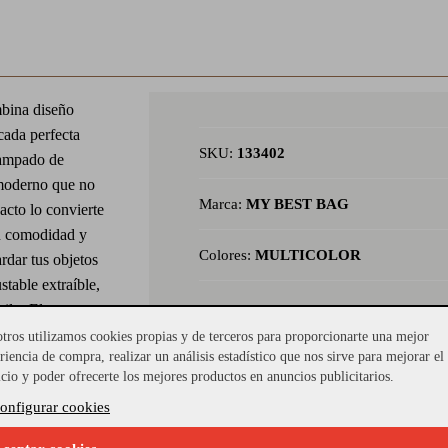
mbina diseño
cada perfecta
SKU:
133402
stampado de
 moderno que no
Marca:
MY BEST BAG
acto lo convierte
on comodidad y
Colores:
MULTICOLOR
rdar tus objetos
stable extraíble,
ilo. El contraste
n tonos vibrantes
tros utilizamos cookies propias y de terceros para proporcionarte una mejor
riencia de compra, realizar un análisis estadístico que nos sirve para mejorar el
to para elevar
icio y poder ofrecerte los mejores productos en anuncios publicitarios.
 práctico, ligero
onfigurar cookies
car con
 28 cm x 23 cm x