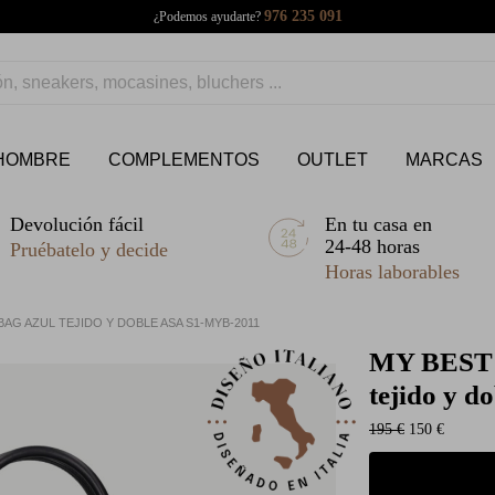
976 235 091
¿Podemos ayudarte?
HOMBRE
COMPLEMENTOS
OUTLET
MARCAS
Devolución fácil
En tu casa en
24-48 horas
Pruébatelo y decide
Horas laborables
AG AZUL TEJIDO Y DOBLE ASA S1-MYB-2011
MY BEST
tejido y 
195 €
150 €