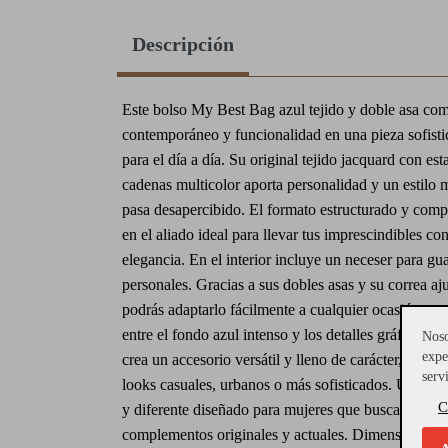
Descripción
Este bolso My Best Bag azul tejido y doble asa co
contemporáneo y funcionalidad en una pieza sofisti
para el día a día. Su original tejido jacquard con e
cadenas multicolor aporta personalidad y un estilo
pasa desapercibido. El formato estructurado y comp
en el aliado ideal para llevar tus imprescindibles c
elegancia. En el interior incluye un neceser para gua
personales. Gracias a sus dobles asas y su correa aju
podrás adaptarlo fácilmente a cualquier ocasión y est
entre el fondo azul intenso y los detalles gráficos e
Noso
expe
crea un accesorio versátil y lleno de carácter, perfec
serv
looks casuales, urbanos o más sofisticados. Un bolso
C
y diferente diseñado para mujeres que buscan desta
complementos originales y actuales. Dimensiones: