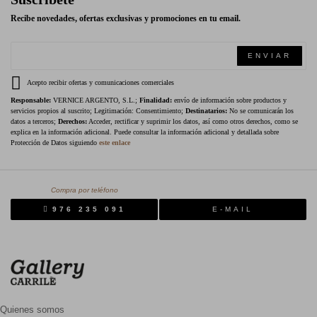
Recibe novedades, ofertas exclusivas y promociones en tu email.
ENVIAR
Acepto recibir ofertas y comunicaciones comerciales
Responsable:
VERNICE ARGENTO, S.L.;
Finalidad:
envío de información sobre productos y
servicios propios al suscrito; Legitimación: Consentimiento;
Destinatarios:
No se comunicarán los
datos a terceros;
Derechos:
Acceder, rectificar y suprimir los datos, así como otros derechos, como se
explica en la información adicional. Puede consultar la información adicional y detallada sobre
Protección de Datos siguiendo
este enlace
Compra por teléfono
976 235 091
E-MAIL
Quienes somos