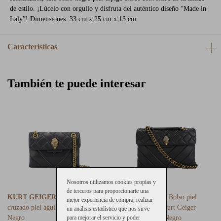
de estilo. ¡Lúcelo con orgullo y disfruta del auténtico diseño “Made in
Italy”! Dimensiones: 33 cm x 25 cm x 13 cm
Características
También te puede interesar
Nosotros utilizamos cookies propias y
de terceros para proporcionarte una
KURT GEIGER
Mini bolso
KURT GEIGER
Bolso piel
mejor experiencia de compra, realizar
cruzado piel águila Kurt Geiger
cruzado cadena Kurt Geiger
un análisis estadístico que nos sirve
para mejorar el servicio y poder
Negro
Kensington Bag Negro