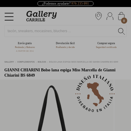
¿Podemos ayudarte?
976 235 091
0
Envío gratis
Devolución fácil
Comprar segura
Península y Baleares
Pruébatelo y decide
Seguridad certificada
A PARTIR DE 39 €
GALLERY
COMPLEMENTOS
BOLSOS
BOLSO LANA ESPIGA MISS MARCELLA DE GIANNI CHIARINI BS 6849
GIANNI CHIARINI
Bolso lana espiga Miss Marcella de Gianni
Chiarini BS 6849