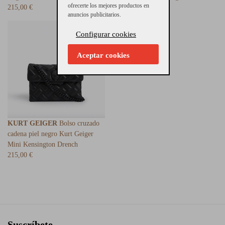
ofrecerte los mejores productos en
215,00 €
265,00 €
anuncios publicitarios.
Configurar cookies
Aceptar cookies
KURT GEIGER
Bolso cruzado
cadena piel negro Kurt Geiger
Mini Kensington Drench
215,00 €
Suscríbete