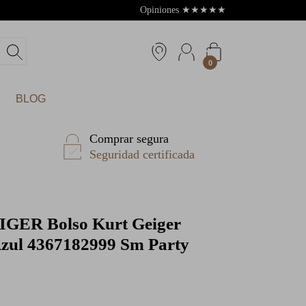
Opiniones
★
★
★
★
★
4.8
0
BLOG
Comprar segura
Seguridad certificada
IGER
Bolso Kurt Geiger
Azul 4367182999 Sm Party