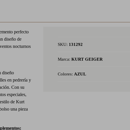
lemento perfecto
un diseño de
SKU:
131292
 eventos nocturnos
Marca:
KURT GEIGER
u diseño
Colores:
AZUL
lles en pedrería y
cación. Con su
tos especiales,
estilo de Kurt
 bolso una pieza
mplementos: