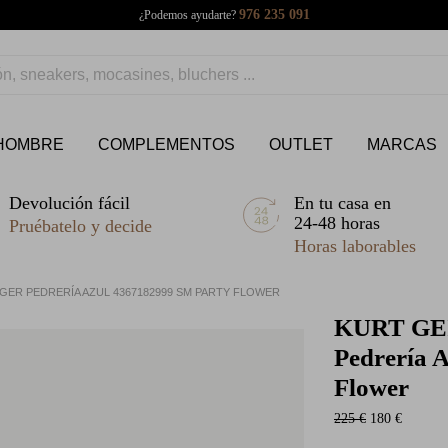
976 235 091
¿Podemos ayudarte?
HOMBRE
COMPLEMENTOS
OUTLET
MARCAS
Devolución fácil
En tu casa en
24-48 horas
Pruébatelo y decide
Horas laborables
GER PEDRERÍA AZUL 4367182999 SM PARTY FLOWER
KURT GE
Pedrería 
Flower
225 €
180 €