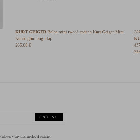
KURT GEIGER
Bolso mini tweed cadena Kurt Geiger Mini
20
Kensingtonlong Flap
KU
265,00 €
43
22
ENVIAR
oductos y servicios propios al suscrito;