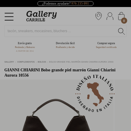
¿Podemos ayudarte?
976 235 091
0
Envío gratis
Devolución fácil
Comprar segura
Península y Baleares
Pruébatelo y decide
Seguridad certificada
A PARTIR DE 39 €
GALLERY
COMPLEMENTOS
BOLSOS
BOLSO GRANDE PIEL MARRÓN GIANNI CHIARINI AURORA 10556
GIANNI CHIARINI
Bolso grande piel marrón Gianni Chiarini
Aurora 10556