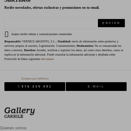
Recibe novedades, ofertas exclusivas y promociones en tu email.
ENVIAR
Acepto recibir ofertas y comunicaciones comerciales
Responsable:
VERNICE ARGENTO, S.L.;
Finalidad:
envío de información sobre productos y
servicios propios al suscrito; Legitimación: Consentimiento;
Destinatarios:
No se comunicarán los
datos a terceros;
Derechos:
Acceder, rectificar y suprimir los datos, así como otros derechos, como se
explica en la información adicional. Puede consultar la información adicional y detallada sobre
Protección de Datos siguiendo
este enlace
Compra por teléfono
976 235 091
E-MAIL
Quienes somos