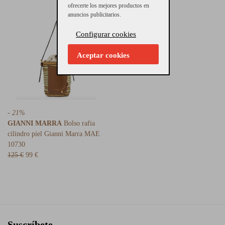
ofrecerte los mejores productos en
anuncios publicitarios.
Configurar cookies
Aceptar cookies
- 21%
GIANNI MARRA
Bolso rafia
cilindro piel Gianni Marra MAE
10730
125 €
99 €
Suscríbete