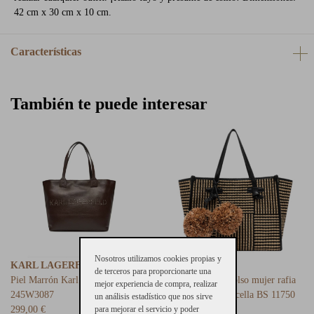
42 cm x 30 cm x 10 cm.
Características
También te puede interesar
Nosotros utilizamos cookies propias y
KARL LAGERFELD
Bolso Tote
- 20%
de terceros para proporcionarte una
Piel Marrón Karl Lagerfeld
MARCELLA
Bolso mujer rafia
mejor experiencia de compra, realizar
245W3087
con pompón Marcella BS 11750
un análisis estadístico que nos sirve
para mejorar el servicio y poder
299,00 €
275 €
219 €