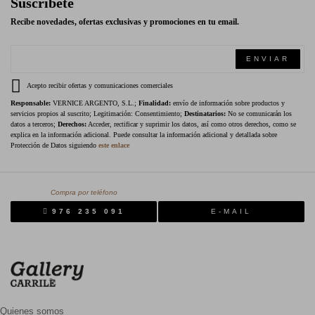
Suscríbete
Recibe novedades, ofertas exclusivas y promociones en tu email.
ENVIAR
Acepto recibir ofertas y comunicaciones comerciales
Responsable:
VERNICE ARGENTO, S.L.;
Finalidad:
envío de información sobre productos y
servicios propios al suscrito; Legitimación: Consentimiento;
Destinatarios:
No se comunicarán los
datos a terceros;
Derechos:
Acceder, rectificar y suprimir los datos, así como otros derechos, como se
explica en la información adicional. Puede consultar la información adicional y detallada sobre
Protección de Datos siguiendo
este enlace
Compra por teléfono
976 235 091
E-MAIL
Quienes somos