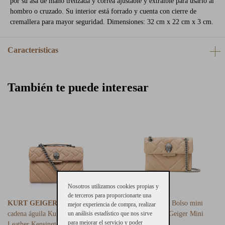
por su asa de mano trenzada y correa ajustable y extraíble para usarlo al
hombro o cruzado. Su interior está forrado y cuenta con cierre de
cremallera para mayor seguridad. Dimensiones: 32 cm x 22 cm x 3 cm.
Características
También te puede interesar
Nosotros utilizamos cookies propias y
de terceros para proporcionarte una
KURT GEIGER
Bolso piel
KURT GEIGER
Bolso mini
mejor experiencia de compra, realizar
cadena águila Kurt Geiger
un análisis estadístico que nos sirve
cadena piel Kurt Geiger Mini
para mejorar el servicio y poder
Leather Kensington Camel
Kensington