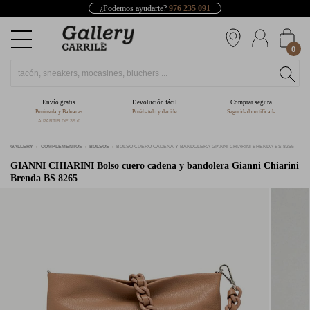
¿Podemos ayudarte?
976 235 091
0
Envío gratis
Devolución fácil
Comprar segura
Península y Baleares
Pruébatelo y decide
Seguridad certificada
A PARTIR DE 39 €
GALLERY
COMPLEMENTOS
BOLSOS
BOLSO CUERO CADENA Y BANDOLERA GIANNI CHIARINI BRENDA BS 8265
GIANNI CHIARINI
Bolso cuero cadena y bandolera Gianni Chiarini
Brenda BS 8265