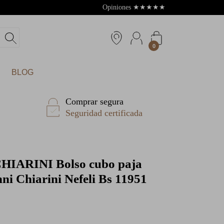
Opiniones
★
★
★
★
★
4.8
0
BLOG
Comprar segura
Seguridad certificada
CHIARINI
Bolso cubo paja
ni Chiarini Nefeli Bs 11951