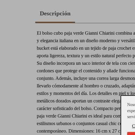
Descripción
El bolso cubo paja verde Gianni Chiarini combina ar
y elegancia italiana en un diseño moderno y versátil
bucket está elaborado en un tejido de paja crochet 
aporta ligereza, textura y un estilo natural perfecto 
Su diseño incorpora un saco interior de tela con cie
cordones que protege el contenido y añade funciona
conjunto. Además, incluye una correa larga desmon
llevarlo cómodamente al hombro o cruzado, adaptán
estilos y momentos del día. Los detalles en piel y lo
metálicos dorados aportan un contraste elegante que
Noso
carácter sofisticado del bolso. Compacto pero prácti
expe
paja verde Gianni Chiarini es ideal para completar 
serv
estilismos urbanos o conjuntos casual chic con un t
C
contemporáneo. Dimensiones: 16 cm x 27 cm x 16