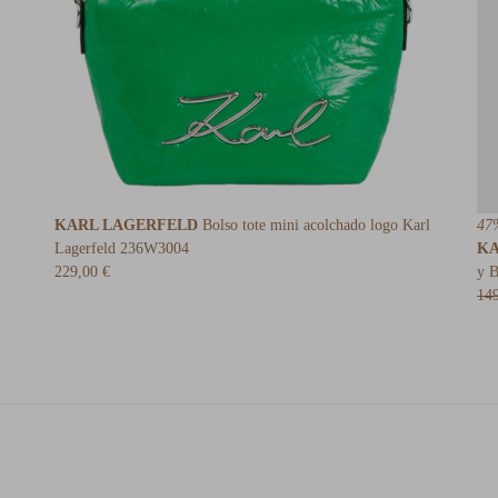
KARL LAGERFELD
Bolso tote mini acolchado logo Karl
47
Lagerfeld 236W3004
KA
229,00 €
y 
14