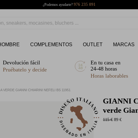
976 235 091
¿Podemos ayudarte?
HOMBRE
COMPLEMENTOS
OUTLET
MARCAS
Devolución fácil
En tu casa en
24-48 horas
Pruébatelo y decide
Horas laborables
 VERDE GIANNI CHIARINI NEFELI BS 11951
GIANNI 
verde Gian
115 €
89 €