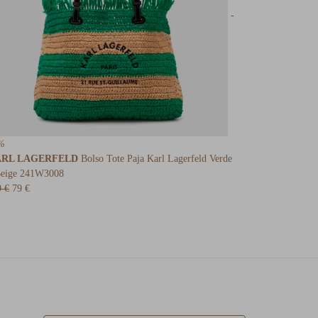
-
%
RL LAGERFELD
Bolso Tote Paja Karl Lagerfeld Verde
Beige 241W3008
9 €
79 €