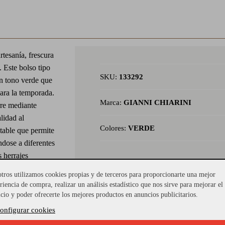
tesanía, frescura
. Este bolso tipo
SKU:
133292
en tono verde que
para la temporada.
Marca:
GIANNI CHIARINI
rre mediante
lidad al
Colores:
VERDE
table que permite
dose a diferentes
s herrajes
 realza el
tros utilizamos cookies propias y de terceros para proporcionarte una mejor
co, el bolso cubo
riencia de compra, realizar un análisis estadístico que nos sirve para mejorar el
looks veraniegos,
icio y poder ofrecerte los mejores productos en anuncios publicitarios.
oque natural y
onfigurar cookies
 cm