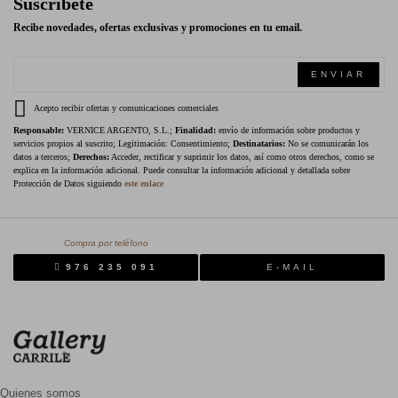
Suscríbete
Recibe novedades, ofertas exclusivas y promociones en tu email.
ENVIAR
Acepto recibir ofertas y comunicaciones comerciales
Responsable:
VERNICE ARGENTO, S.L.;
Finalidad:
envío de información sobre productos y
servicios propios al suscrito; Legitimación: Consentimiento;
Destinatarios:
No se comunicarán los
datos a terceros;
Derechos:
Acceder, rectificar y suprimir los datos, así como otros derechos, como se
explica en la información adicional. Puede consultar la información adicional y detallada sobre
Protección de Datos siguiendo
este enlace
Compra por teléfono
976 235 091
E-MAIL
Quienes somos