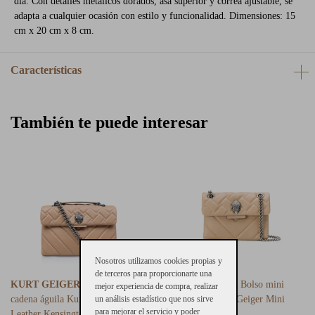
día. Con detalles metálicos dorados, asa superior y correa ajustable, se
adapta a cualquier ocasión con estilo y funcionalidad. Dimensiones: 15
cm x 20 cm x 8 cm.
Características
También te puede interesar
Nosotros utilizamos cookies propias y
de terceros para proporcionarte una
KURT GEIGER
Bolso piel
KURT GEIGER
Bolso mini
mejor experiencia de compra, realizar
cadena águila Kurt Geiger
un análisis estadístico que nos sirve
cadena piel Kurt Geiger Mini
para mejorar el servicio y poder
Leather Kensington Camel
Kensington