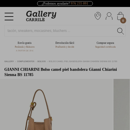
¿Podemos ayudarte?
976 235 091
0
Envío gratis
Devolución fácil
Comprar segura
Península y Baleares
Pruébatelo y decide
Seguridad certificada
A PARTIR DE 39 €
GALLERY
COMPLEMENTOS
BOLSOS
BOLSO CAMEL PIEL BANDOLERA GIANNI CHIARINI SIENNA BS 11785
GIANNI CHIARINI
Bolso camel piel bandolera Gianni Chiarini
Sienna BS 11785