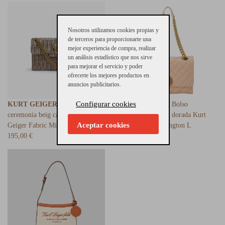
Nosotros utilizamos cookies propias y
de terceros para proporcionarte una
mejor experiencia de compra, realizar
un análisis estadístico que nos sirve
para mejorar el servicio y poder
ofrecerte los mejores productos en
anuncios publicitarios.
Configurar cookies
KURT GEIGER
Bolso
KURT GEIGER
Bolso
ceremonia beig cadena Kurt
acolchado codena dorada Kurt
Aceptar cookies
Geiger Fabric Mini Kensington
Geiger LG Kensington L
195,00 €
345,00 €