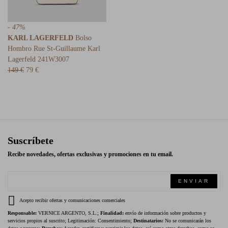
- 47%
KARL LAGERFELD
Bolso
Hombro Rue St-Guillaume Karl
Lagerfeld 241W3007
149 €
79 €
Suscríbete
Recibe novedades, ofertas exclusivas y promociones en tu email.
ENVIAR
Acepto recibir ofertas y comunicaciones comerciales
Responsable:
VERNICE ARGENTO, S.L.;
Finalidad:
envío de información sobre productos y
servicios propios al suscrito; Legitimación: Consentimiento;
Destinatarios:
No se comunicarán los