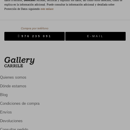
datos a terceros;
Derechos:
Acceder, rectificar y suprimir los datos, así como otros derechos, como se
explica en la información adicional. Puede consultar la información adicional y detallada sobre
Protección de Datos siguiendo
este enlace
Compra por teléfono
976 235 091
E-MAIL
Quienes somos
Dónde estamos
Blog
Condiciones de compra
Envíos
Devoluciones
Consultar pedido