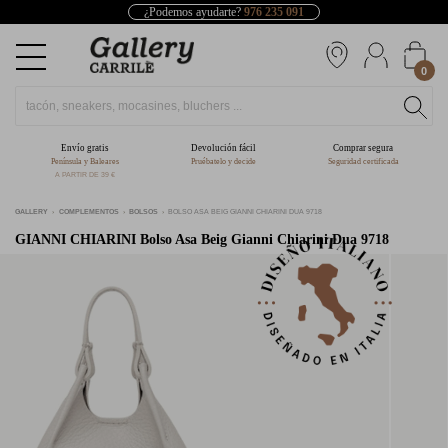
¿Podemos ayudarte?
976 235 091
0
Envío gratis
Devolución fácil
Comprar segura
Península y Baleares
Pruébatelo y decide
Seguridad certificada
A PARTIR DE 39 €
GALLERY
COMPLEMENTOS
BOLSOS
BOLSO ASA BEIG GIANNI CHIARINI DUA 9718
GIANNI CHIARINI
Bolso Asa Beig Gianni Chiarini Dua 9718