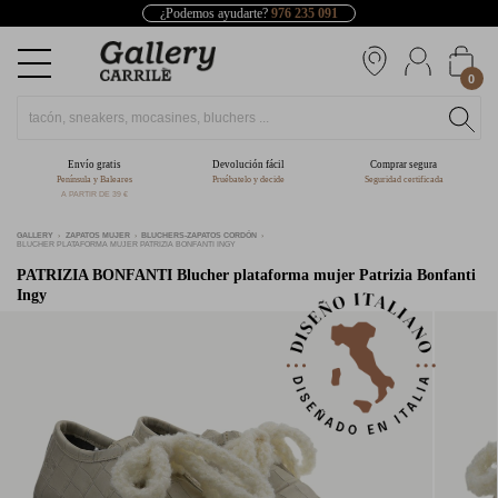
¿Podemos ayudarte?
976 235 091
0
Envío gratis
Devolución fácil
Comprar segura
Península y Baleares
Pruébatelo y decide
Seguridad certificada
A PARTIR DE 39 €
GALLERY
ZAPATOS MUJER
BLUCHERS-ZAPATOS CORDÓN
BLUCHER PLATAFORMA MUJER PATRIZIA BONFANTI INGY
PATRIZIA BONFANTI
Blucher plataforma mujer Patrizia Bonfanti
Ingy