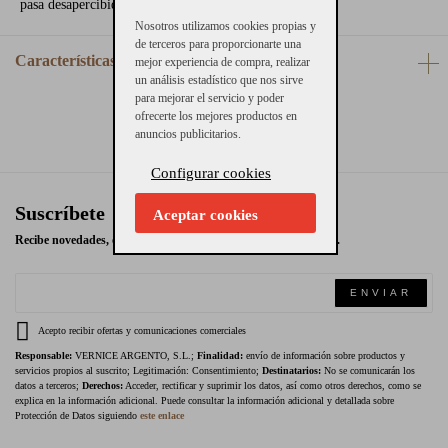
pasa desapercibido!
Nosotros utilizamos cookies propias y
de terceros para proporcionarte una
Características
mejor experiencia de compra, realizar
un análisis estadístico que nos sirve
para mejorar el servicio y poder
ofrecerte los mejores productos en
anuncios publicitarios.
Configurar cookies
Suscríbete
Aceptar cookies
Recibe novedades, ofertas exclusivas y promociones en tu email.
ENVIAR
Acepto recibir ofertas y comunicaciones comerciales
Responsable:
VERNICE ARGENTO, S.L.;
Finalidad:
envío de información sobre productos y
servicios propios al suscrito; Legitimación: Consentimiento;
Destinatarios:
No se comunicarán los
datos a terceros;
Derechos:
Acceder, rectificar y suprimir los datos, así como otros derechos, como se
explica en la información adicional. Puede consultar la información adicional y detallada sobre
Protección de Datos siguiendo
este enlace