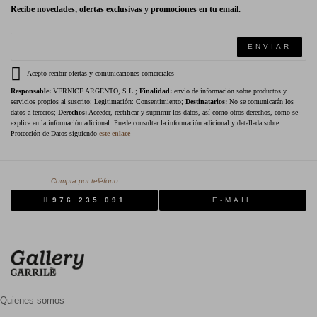
Recibe novedades, ofertas exclusivas y promociones en tu email.
ENVIAR
Acepto recibir ofertas y comunicaciones comerciales
Responsable:
VERNICE ARGENTO, S.L.;
Finalidad:
envío de información sobre productos y
servicios propios al suscrito; Legitimación: Consentimiento;
Destinatarios:
No se comunicarán los
datos a terceros;
Derechos:
Acceder, rectificar y suprimir los datos, así como otros derechos, como se
explica en la información adicional. Puede consultar la información adicional y detallada sobre
Protección de Datos siguiendo
este enlace
Compra por teléfono
976 235 091
E-MAIL
Quienes somos