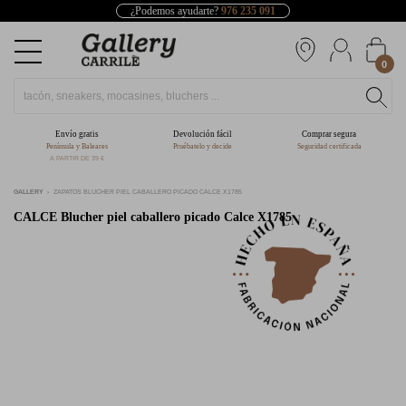
¿Podemos ayudarte?
976 235 091
0
Envío gratis
Devolución fácil
Comprar segura
Península y Baleares
Pruébatelo y decide
Seguridad certificada
A PARTIR DE 39 €
GALLERY
ZAPATOS BLUCHER PIEL CABALLERO PICADO CALCE X1785
CALCE
Blucher piel caballero picado Calce X1785