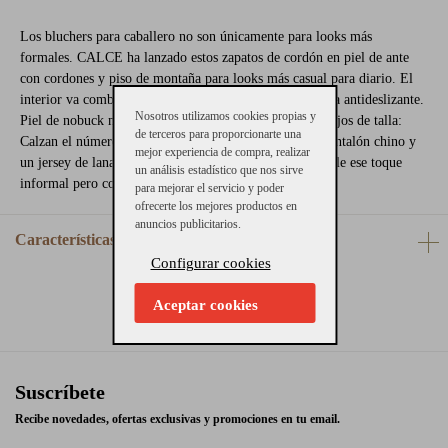
Los bluchers para caballero no son únicamente para looks más
formales. CALCE ha lanzado estos zapatos de cordón en piel de ante
con cordones y piso de montaña para looks más casual para diario. El
interior va combinado en piel y textil y la suela de goma antideslizante.
Nosotros utilizamos cookies propias y
Piel de nobuck marrón con cordones en amarillo. Consejos de talla:
de terceros para proporcionarte una
Calzan el número. Para combinar con un tejano o un pantalón chino y
mejor experiencia de compra, realizar
un jersey de lana, elige estos zapatos de cordón para darle ese toque
un análisis estadístico que nos sirve
informal pero con estilo para todos los días.
para mejorar el servicio y poder
ofrecerte los mejores productos en
anuncios publicitarios.
Características
Configurar cookies
Aceptar cookies
Suscríbete
Recibe novedades, ofertas exclusivas y promociones en tu email.