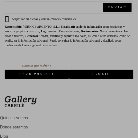
ENVIAR
Acepto recibir ofertas y comunicaciones comerciales
Responsable:
VERNICE ARGENTO, S.L.;
Finalidad:
envío de información sobre productos y
servicios propios al suscrito; Legitimación: Consentimiento;
Destinatarios:
No se comunicarán los
datos a terceros;
Derechos:
Acceder, rectificar y suprimir los datos, así como otros derechos, como se
explica en la información adicional. Puede consultar la información adicional y detallada sobre
Protección de Datos siguiendo
este enlace
Compra por teléfono
976 235 091
E-MAIL
Quienes somos
Dónde estamos
Blog