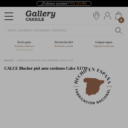
¿Podemos ayudarte?
976 235 091
0
Envío gratis
Devolución fácil
Comprar segura
Península y Baleares
Pruébatelo y decide
Seguridad certificada
A PARTIR DE 39 €
GALLERY
ZAPATOS BLUCHER PIEL ANTE CORDONES CALCE X1719
CALCE
Blucher piel ante cordones Calce X1719