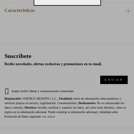
Características
Suscríbete
Recibe novedades, ofertas exclusivas y promociones en tu email.
ENVIAR
Acepto recibir ofertas y comunicaciones comerciales
Responsable:
VERNICE ARGENTO, S.L.;
Finalidad:
envío de información sobre productos y
servicios propios al suscrito; Legitimación: Consentimiento;
Destinatarios:
No se comunicarán los
datos a terceros;
Derechos:
Acceder, rectificar y suprimir los datos, así como otros derechos, como se
explica en la información adicional. Puede consultar la información adicional y detallada sobre
Protección de Datos siguiendo
este enlace