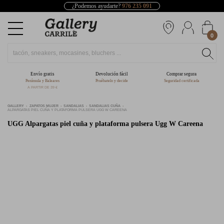
¿Podemos ayudarte?
976 235 091
0
Envío gratis
Devolución fácil
Comprar segura
Península y Baleares
Pruébatelo y decide
Seguridad certificada
A PARTIR DE 39 €
GALLERY
ZAPATOS MUJER
SANDALIAS
SANDALIAS CUÑA
ALPARGATAS PIEL CUÑA Y PLATAFORMA PULSERA UGG W CAREENA
UGG
Alpargatas piel cuña y plataforma pulsera Ugg W Careena