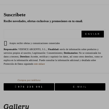
Suscríbete
Recibe novedades, ofertas exclusivas y promociones en tu email.
ENVIAR
Acepto recibir ofertas y comunicaciones comerciales
Responsable:
VERNICE ARGENTO, S.L.;
Finalidad:
envío de información sobre productos y
servicios propios al suscrito; Legitimación: Consentimiento;
Destinatarios:
No se comunicarán los
datos a terceros;
Derechos:
Acceder, rectificar y suprimir los datos, así como otros derechos, como se
explica en la información adicional. Puede consultar la información adicional y detallada sobre
Protección de Datos siguiendo
este enlace
Compra por teléfono
976 235 091
E-MAIL