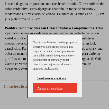
la suela de goma proporciona una excelente tracción. Con su sofisticado
color verde oliva, estas alpargatas añadirán un toque de frescura y
modernidad a tu vestuario de verano. La altura de la cuña es de 10,5 cm
y la plataforma de 3,5 cm.
Posibles Combinaciones con Otras Prendas o Complementos:
Estas
alpargatas Gaimo en verde kaki se complementan perfectamente con
vestidos midi en tonos neutros o estampados florales. También se
Nosotros utilizamos cookies propias y
pueden llevar con faldas de mezclilla y blusas ligeras para un look
de terceros para proporcionarte una
casual-chic. Para un toque final, añade un sombrero de ala ancha y una
mejor experiencia de compra, realizar
bolsa de mano de materiales naturales. ¡No esperes más para darle un
un análisis estadístico que nos sirve
giro fresco a tu estilo veraniego! Compra ahora las Alpargatas de Cuña
para mejorar el servicio y poder
Gaimo en verde oliva y disfruta de la combinación perfecta de
ofrecerte los mejores productos en
anuncios publicitarios.
elegancia y confort.
Configurar cookies
Características
Aceptar cookies