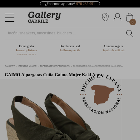
¿Podemos ayudarte?
976 235 091
0
Envío gratis
Devolución fácil
Comprar segura
Península y Baleares
Pruébatelo y decide
Seguridad certificada
A PARTIR DE 39 €
GALLERY
ZAPATOS MUJER
ALPARGATAS-ESPADRILLES
ALPARGATAS CUÑA GAIMO MUJER KAKI ANCA
GAIMO
Alpargatas Cuña Gaimo Mujer Kaki Anca