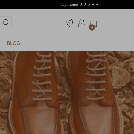
Opiniones
★
★
★
★
★
4.8
0
BLOG