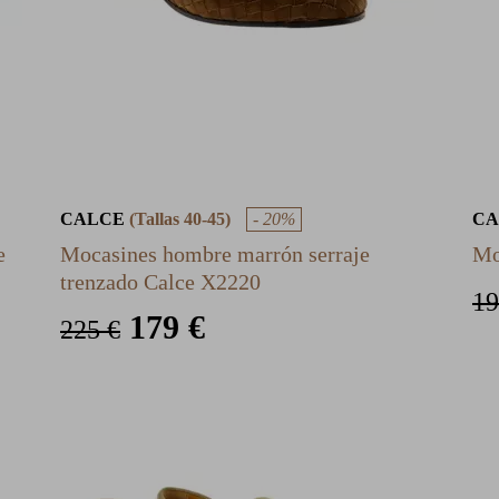
CALCE
(Tallas 40-45)
- 20%
C
e
Mocasines hombre marrón serraje
Mo
trenzado Calce X2220
19
179 €
225 €