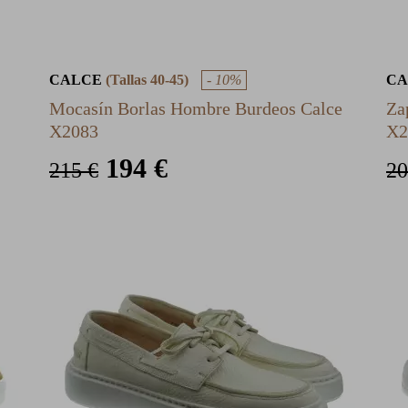
CALCE
(Tallas 40-45)
- 10%
C
Mocasín Borlas Hombre Burdeos Calce
Za
X2083
X2
194 €
215 €
20