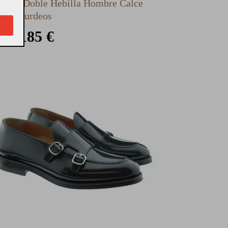
patos Doble Hebilla Hombre Calce
214 Burdeos
185 €
5 €