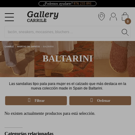
¿Podemos ayudarte?
976 235 091
0
CARRILÉ
MARCAS DE ZAPATOS
BALTARINI
BALTARINI
Las sandalias tipo pala para mujer es el calzado que más destaca en la
nueva colección made in Spain de Baltarini.
Filtrar
Ordenar
No existen actualmente productos para está selección.
Categorías relacionadas