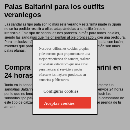
Palas Baltarini para los outfits
veraniegos
Las sandalias tipo pala son lo más este verano y esta firma made in Spain
no se ha podido resistir a ellas, adaptándolas a su estilo único e
irresistible.Este tipo de sandalias nos parecen lo más para todos los días,
siendo las sandalias que mejor sientan al pie bronceado y con una pedicura.
Para los looks más especiales, apostamos por sandalias de pala con tacón,
mientras que para los outfits más desenfados, la mejor elección son unas
Nosotros utilizamos cookies propias
palas planas.
y de terceros para proporcionarte una
mejor experiencia de compra, realizar
un análisis estadístico que nos sirve
Compra online zapatos Baltarini en
para mejorar el servicio y poder
24 horas
ofrecerte los mejores productos en
anuncios publicitarios.
Tanto en la tienda online como en la tienda física, podrás comprar tus
sandalias Baltarini preferidas. En la tienda online hacemos envíos 24 horas
Configurar cookies
por lo que no tendrás que esperar para poder estrenarlas y lucir las
sandalias tipo pala más de moda del momento. Disfruta de la comodidad de
este tipo de calzado para verano y combínalas con cualquier prenda de tu
Aceptar cookies
armario.