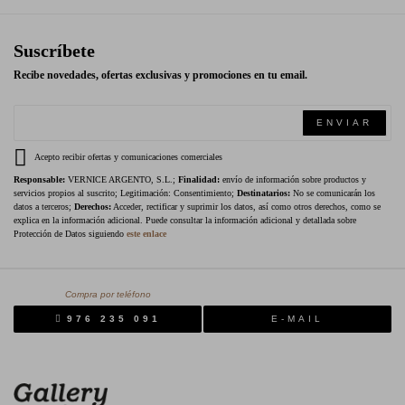
Suscríbete
Recibe novedades, ofertas exclusivas y promociones en tu email.
ENVIAR
Acepto recibir ofertas y comunicaciones comerciales
Responsable:
VERNICE ARGENTO, S.L.;
Finalidad:
envío de información sobre productos y
servicios propios al suscrito; Legitimación: Consentimiento;
Destinatarios:
No se comunicarán los
datos a terceros;
Derechos:
Acceder, rectificar y suprimir los datos, así como otros derechos, como se
explica en la información adicional. Puede consultar la información adicional y detallada sobre
Protección de Datos siguiendo
este enlace
Compra por teléfono
976 235 091
E-MAIL